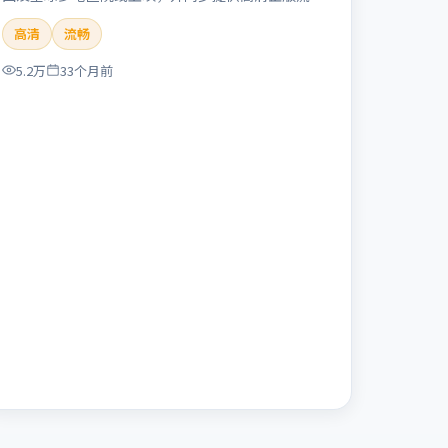
体在线观看。剧情与看点：聚焦案件与人性灰色地
高清
流畅
带，张力十足，兼具社会观察与戏剧冲突。本片适合
检索「失控回廊」「冯小刚」「犯罪」「英国」
5.2万
33个月前
「2023」「2023-11-16上映」等关键词的影迷阅读
简介与主创信息。