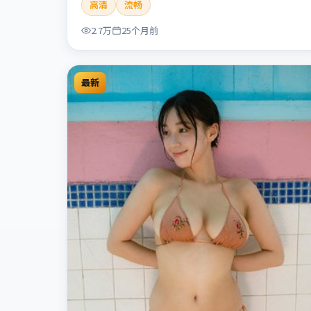
高清
流畅
人性灰色地带，张力十足，兼具社会观察与戏剧冲
突。本片适合检索「暗涌寓言」「丹尼斯·维伦纽
2.7万
25个月前
瓦」「犯罪」「中国香港」「2024」「2024-07-10
上映」等关键词的影迷阅读简介与主创信息。
最新