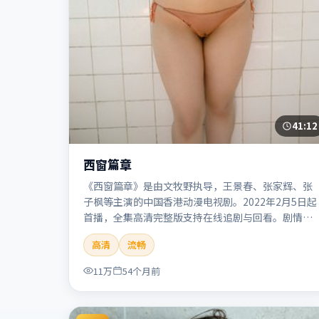
41:12
西窗篇章
《西窗篇章》是由文牧野执导，王景春、张家辉、张
子枫等主演的中国香港动漫电视剧。2022年2月5日起
首播，全集高清完整版支持在线追剧与回看。剧情与
看点：画风鲜明，想象力丰富，剧情适合青少年与动
高清
流畅
画爱好者。本片适合检索「西窗篇章」「文牧野」
「动漫」「中国香港」「2022」「2022-02-05上
11万
54个月前
映」等关键词的影迷阅读简介与主创信息。