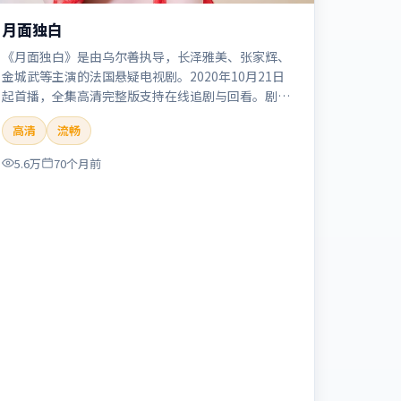
月面独白
《月面独白》是由乌尔善执导，长泽雅美、张家辉、
金城武等主演的法国悬疑电视剧。2020年10月21日
起首播，全集高清完整版支持在线追剧与回看。剧情
与看点：悬念层层推进，线索相互勾连，结局出人意
高清
流畅
料，适合推理爱好者。本片适合检索「月面独白」
「乌尔善」「悬疑」「法国」「2020」「2020-10-
5.6万
70个月前
21上映」等关键词的影迷阅读简介与主创信息。