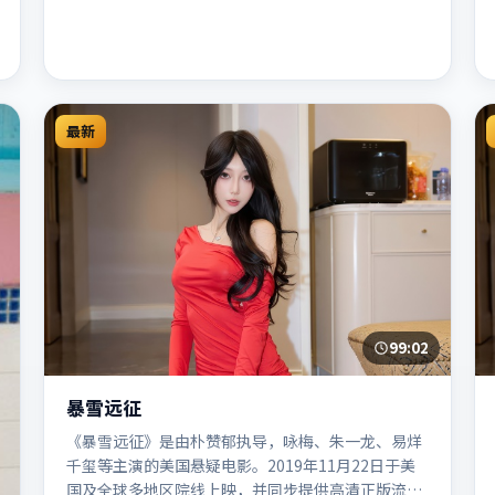
最新
99:02
暴雪远征
《暴雪远征》是由朴赞郁执导，咏梅、朱一龙、易烊
千玺等主演的美国悬疑电影。2019年11月22日于美
国及全球多地区院线上映，并同步提供高清正版流媒