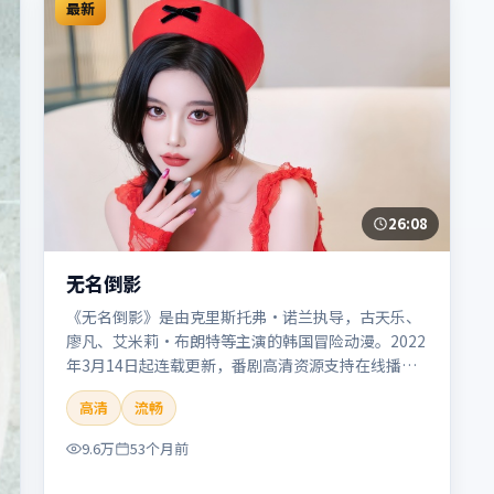
最新
26:08
无名倒影
《无名倒影》是由克里斯托弗·诺兰执导，古天乐、
廖凡、艾米莉·布朗特等主演的韩国冒险动漫。2022
年3月14日起连载更新，番剧高清资源支持在线播
放。剧情与看点：旅程险象环生，奇观与友情并行，
高清
流畅
带来沉浸式探险体验。本片适合检索「无名倒影」
「克里斯托弗·诺兰」「冒险」「韩国」「2022」
9.6万
53个月前
「2022-03-14上映」等关键词的影迷阅读简介与主创
信息。