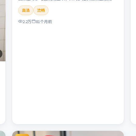
体在线观看。剧情与看点：悬念层层推进，线索相互
高清
流畅
勾连，结局出人意料，适合推理爱好者。本片适合检
索「暴雪远征」「朴赞郁」「悬疑」「美国」
2.2万
81个月前
「2019」「2019-11-22上映」等关键词的影迷阅读
简介与主创信息。