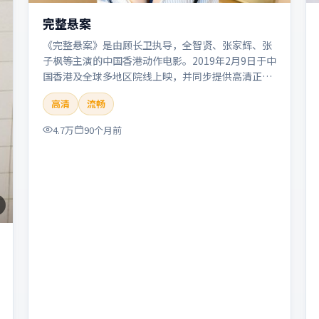
完整悬案
《完整悬案》是由顾长卫执导，全智贤、张家辉、张
子枫等主演的中国香港动作电影。2019年2月9日于中
国香港及全球多地区院线上映，并同步提供高清正版
流媒体在线观看。剧情与看点：动作场面密集，节奏
高清
流畅
明快，适合喜欢热血追缉与爆破场面的观众。本片适
合检索「完整悬案」「顾长卫」「动作」「中国香
4.7万
90个月前
港」「2019」「2019-02-09上映」等关键词的影迷
阅读简介与主创信息。