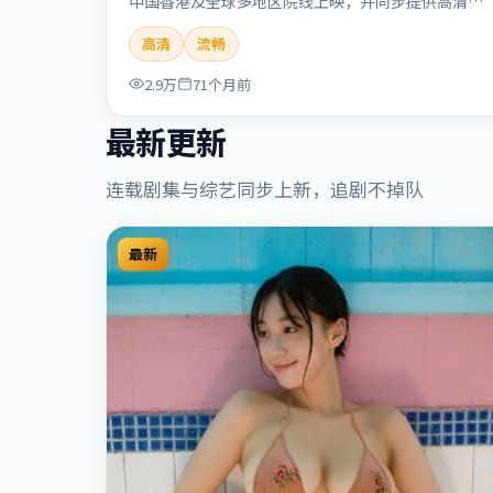
中国香港及全球多地区院线上映，并同步提供高清正
版流媒体在线观看。剧情与看点：悬念层层推进，线
高清
流畅
索相互勾连，结局出人意料，适合推理爱好者。本片
适合检索「流光追缉」「贾樟柯」「悬疑」「中国香
2.9万
71个月前
港」「2020」「2020-09-17上映」等关键词的影迷
阅读简介与主创信息。
最新更新
连载剧集与综艺同步上新，追剧不掉队
最新