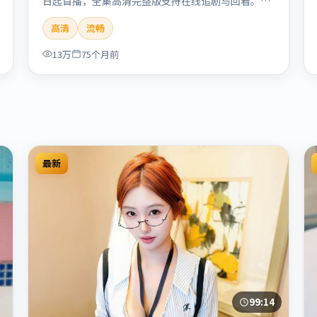
日起首播，全集高清完整版支持在线追剧与回看。剧
情与看点：聚焦案件与人性灰色地带，张力十足，兼
高清
流畅
具社会观察与戏剧冲突。本片适合检索「南港列车」
「贾樟柯」「犯罪」「韩国」「2020」「2020-05-
13万
75个月前
27上映」等关键词的影迷阅读简介与主创信息。
最新
99:14