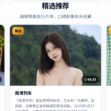
精选推荐
编辑策展高分片单，口碑剧集抢先收藏
精选
44:35
南港列车
《南港列车》是由贾樟柯执导，艾米莉·布朗特、赵
丽颖、沈腾等主演的韩国犯罪电视剧。2020年5月27