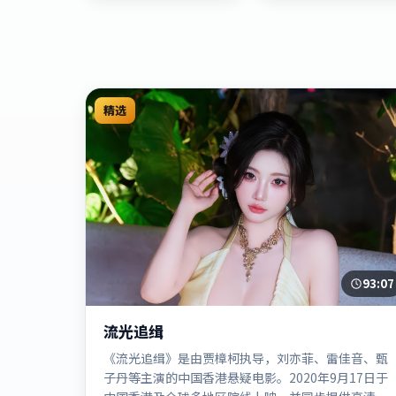
精选
93:07
流光追缉
《流光追缉》是由贾樟柯执导，刘亦菲、雷佳音、甄
子丹等主演的中国香港悬疑电影。2020年9月17日于