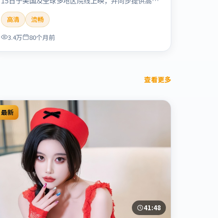
15日于美国及全球多地区院线上映，并同步提供高清
正版流媒体在线观看。剧情与看点：情感细腻动人，
高清
流畅
人物关系真实可信，适合喜欢温情叙事的观众。本片
适合检索「烈日晨星」「顾长卫」「爱情」「美国」
3.4万
80个月前
「2019」「2019-12-15上映」等关键词的影迷阅读
简介与主创信息。
查看更多
最新
41:48